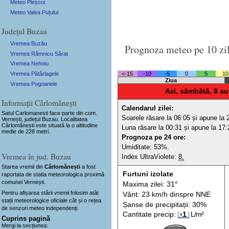
Meteo Pleșcoi
Meteo Valea Puțului
Județul Buzau
Vremea Buzău
Prognoza meteo pe 10 zi
Vremea Râmnicu Sărat
Vremea Nehoiu
Vremea Pătârlagele
<-15
-10
-5
0
5
10
Ziua
Vremea Pogoanele
Azi, sâmbătă, 8 au
Informații Cârlomănești
Calendarul zilei:
Satul Carlomanesti
face parte din com.
Soarele răsare la 06:05 și apune la 
Vernești, județul Buzau. Localitatea
Cârlomănești este situată la o altitudine
Luna răsare la 00:31 și apune la 17:
medie de 228 metri.
Prognoza pe 24 ore:
Umiditate: 53%.
Vremea în jud. Buzau
Index UltraViolete:
8.
Starea vremii din
Cârlomănești
a fost
Furtuni izolate
raportata de statia meteorologica proximă
comunei Vernești.
Maxima zilei: 31°
Pentru afișarea stării vremii folosim atât
Vânt: 23 km/h din
spre
NNE
stații meteorologice oficiale cât și o rețea
Șanse de precip
itații
: 30%
de senzori meteo
independenți
.
Cantitate precip:
‹1
L/m²
Cuprins pagină
Mergi la secțiunea: