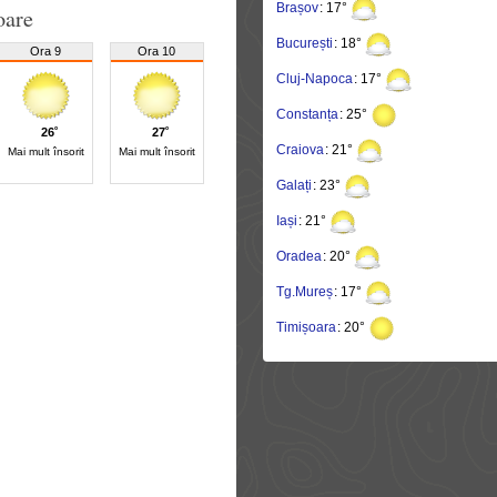
Brașov
: 17°
oare
București
: 18°
Ora 9
Ora 10
Cluj-Napoca
: 17°
Constanța
: 25°
26˚
27˚
Craiova
: 21°
Mai mult însorit
Mai mult însorit
Galați
: 23°
Iași
: 21°
Oradea
: 20°
Tg.Mureș
: 17°
Timișoara
: 20°