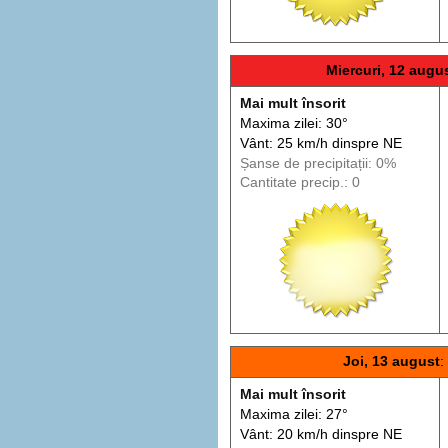
Miercuri, 12 augu
Mai mult însorit
Maxima zilei: 30°
Vânt: 25 km/h din
spre
NE
Șanse de precip
itații
: 0%
Cantitate precip.: 0
Joi, 13 august
:
Mai mult însorit
Maxima zilei: 27°
Vânt: 20 km/h din
spre
NE