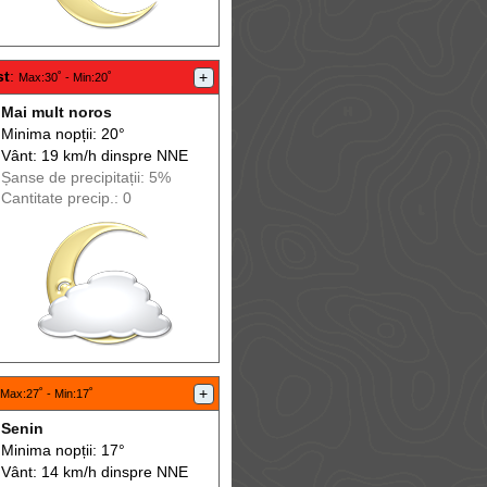
st
:
+
Max
:30˚ -
Min
:20˚
Mai mult noros
Minima nopții: 20°
Vânt: 19 km/h din
spre
NNE
Șanse de precip
itații
: 5%
Cantitate precip.: 0
+
Max
:27˚ -
Min
:17˚
Senin
Minima nopții: 17°
Vânt: 14 km/h din
spre
NNE