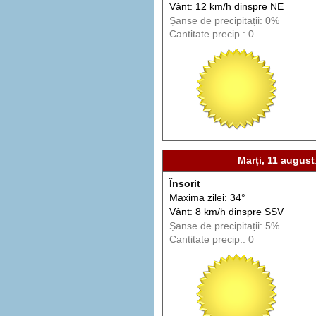
Vânt: 12 km/h din
spre
NE
Șanse de precip
itații
: 0%
Cantitate precip.: 0
Marți, 11 august
Însorit
Maxima zilei: 34°
Vânt: 8 km/h din
spre
SSV
Șanse de precip
itații
: 5%
Cantitate precip.: 0