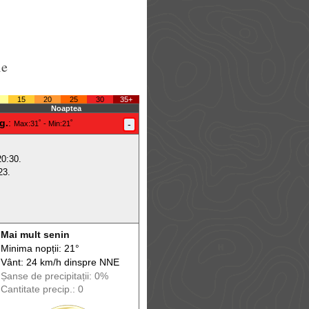
le
15
20
25
30
35+
Noaptea
g.
:
-
Max
:31˚ -
Min
:21˚
20:30.
23.
Mai mult senin
Minima nopții: 21°
Vânt: 24 km/h din
spre
NNE
Șanse de precip
itații
: 0%
Cantitate precip.: 0