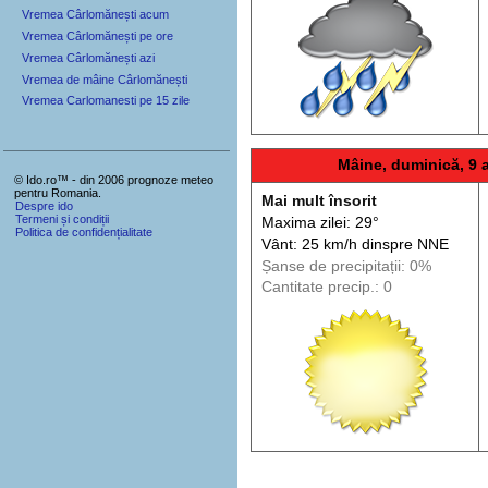
Vremea Cârlomănești acum
Vremea Cârlomănești pe ore
Vremea Cârlomănești azi
Vremea de mâine Cârlomănești
Vremea Carlomanesti pe 15 zile
Mâine, duminică, 9 
© Ido.ro™ - din 2006 prognoze meteo
pentru Romania.
Mai mult însorit
Despre ido
Termeni și condiții
Maxima zilei: 29°
Politica de confidențialitate
Vânt: 25 km/h din
spre
NNE
Șanse de precip
itații
: 0%
Cantitate precip.: 0