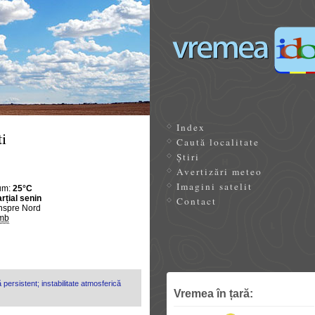
Index
i
Caută localitate
Știri
Avertizări meteo
Imagini satelit
um:
25°C
rțial senin
Contact
nspre Nord
mb
 persistent; instabilitate atmosferică
Vremea în țară: