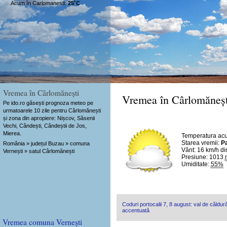
Acum în Carlomanesti:
25˚C
Vremea în Cârlomănești
Vremea în Cârlomăneșt
Pe ido.ro găsești prognoza meteo pe
urmatoarele 10 zile pentru Cârlomănești
și zona din apropiere: Nișcov, Săsenii
Vechi, Cândești, Cândeștii de Jos,
Mierea.
Temperatura ac
Starea vremii:
Pa
România » județul Buzau » comuna
Vânt:
16 km/h
di
Vernești » satul Cârlomănești
Presiune: 1013
Umiditate:
55%
Coduri portocalii 7, 8 august: val de căldură
accentuată
Vremea comuna Vernești