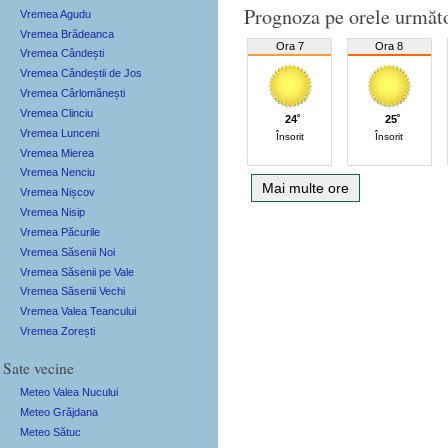
Prognoza pe orele următ
Vremea Agudu
Vremea Brădeanca
Ora 7
Ora 8
Vremea Cândești
Vremea Cândeștii de Jos
Vremea Cârlomănești
Vremea Clinciu
24˚
25˚
Vremea Lunceni
Însorit
Însorit
Vremea Mierea
Vremea Nenciu
Mai multe ore
Vremea Nișcov
Vremea Nisip
Vremea Păcurile
Vremea Săsenii Noi
Vremea Săsenii pe Vale
Vremea Săsenii Vechi
Vremea Valea Teancului
Vremea Zorești
Sate vecine
Meteo Valea Nucului
Meteo Grăjdana
Meteo Sătuc