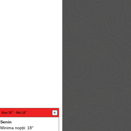
:
+
Max
:30˚ -
Min
:18˚
Senin
Minima nopții: 18°