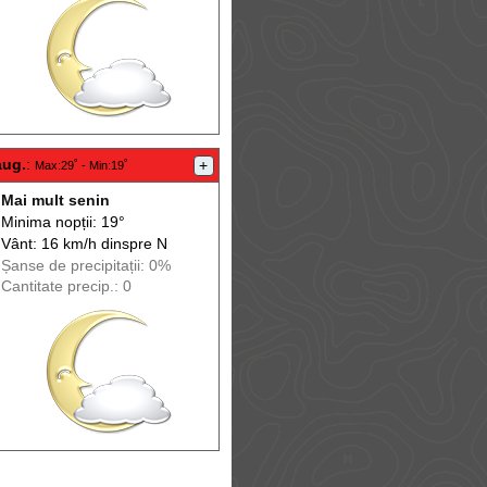
aug.
:
+
Max
:29˚ -
Min
:19˚
Mai mult senin
Minima nopții: 19°
Vânt: 16 km/h din
spre
N
Șanse de precip
itații
: 0%
Cantitate precip.: 0