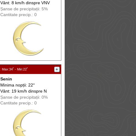
Vânt: 8 km/h din
spre
VNV
Șanse de precip
itații
: 5%
Cantitate precip.: 0
:
+
Max
:34˚ -
Min
:22˚
Senin
Minima nopții: 22°
Vânt: 19 km/h din
spre
N
Șanse de precip
itații
: 0%
Cantitate precip.: 0