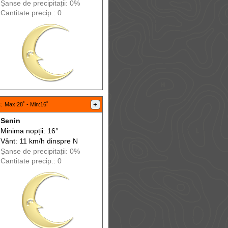
Șanse de precip
itații
: 0%
Cantitate precip.: 0
t
:
+
Max
:28˚ -
Min
:16˚
Senin
Minima nopții: 16°
Vânt: 11 km/h din
spre
N
Șanse de precip
itații
: 0%
Cantitate precip.: 0