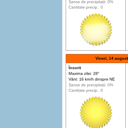
Șanse de precip
itații
: 0%
Cantitate precip.: 0
Vineri, 14 augus
Însorit
Maxima zilei: 28°
Vânt: 16 km/h din
spre
NE
Șanse de precip
itații
: 0%
Cantitate precip.: 0