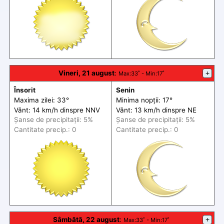
Vineri, 21 august
:
+
Max
:33˚ -
Min
:17˚
Însorit
Senin
Maxima zilei: 33°
Minima nopții: 17°
Vânt: 14 km/h din
spre
NNV
Vânt: 13 km/h din
spre
NE
Șanse de precip
itații
: 5%
Șanse de precip
itații
: 5%
Cantitate precip.: 0
Cantitate precip.: 0
Sâmbătă, 22 august
:
+
Max
:33˚ -
Min
:17˚