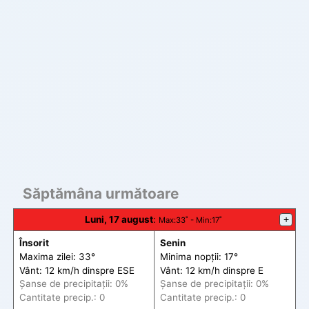
Săptămâna următoare
Luni, 17 august
:
+
Max
:33˚ -
Min
:17˚
Însorit
Senin
Maxima zilei: 33°
Minima nopții: 17°
Vânt: 12 km/h din
spre
ESE
Vânt: 12 km/h din
spre
E
Șanse de precip
itații
: 0%
Șanse de precip
itații
: 0%
Cantitate precip.: 0
Cantitate precip.: 0