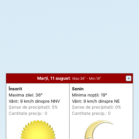
Marți, 11 august
:
+
Max
:36˚ -
Min
:19˚
Însorit
Senin
Maxima zilei: 36°
Minima nopții: 19°
Vânt: 9 km/h din
spre
NNV
Vânt: 9 km/h din
spre
NE
Șanse de precip
itații
: 5%
Șanse de precip
itații
: 0%
Cantitate precip.: 0
Cantitate precip.: 0