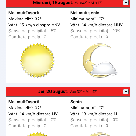
Miercuri, 19 august
:
+
Max
:32˚ -
Min
:17˚
Mai mult însorit
Mai mult senin
Maxima zilei: 32°
Minima nopții: 17°
Vânt: 15 km/h din
spre
VNV
Vânt: 14 km/h din
spre
NNV
Șanse de precip
itații
: 5%
Șanse de precip
itații
: 10%
Cantitate precip.: 0
Cantitate precip.: 0
Joi, 20 august
:
+
Max
:32˚ -
Min
:17˚
Mai mult însorit
Senin
Maxima zilei: 32°
Minima nopții: 17°
Vânt: 14 km/h din
spre
NV
Vânt: 13 km/h din
spre
N
Șanse de precip
itații
: 0%
Șanse de precip
itații
: 0%
Cantitate precip.: 0
Cantitate precip.: 0