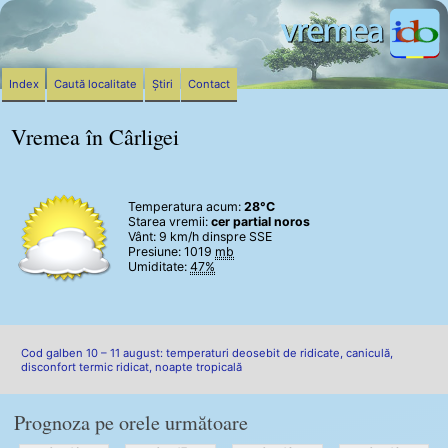
Index
Caută localitate
Știri
Contact
Vremea în Cârligei
Temperatura acum:
28°C
Starea vremii:
cer partial noros
Vânt:
9 km/h
dinspre SSE
Presiune: 1019
mb
Umiditate:
47%
Cod galben 10 – 11 august: temperaturi deosebit de ridicate, caniculă,
disconfort termic ridicat, noapte tropicală
Prognoza pe orele următoare