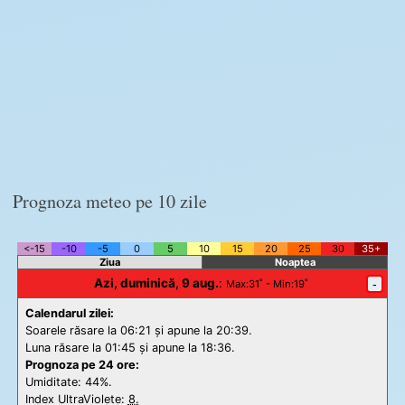
Prognoza meteo pe 10 zile
<-15
-10
-5
0
5
10
15
20
25
30
35+
Ziua
Noaptea
Azi, duminică, 9 aug.
:
-
Max
:31˚ -
Min
:19˚
Calendarul zilei:
Soarele răsare la 06:21 și apune la 20:39.
Luna răsare la 01:45 și apune la 18:36.
Prognoza pe 24 ore:
Umiditate: 44%.
Index UltraViolete:
8.