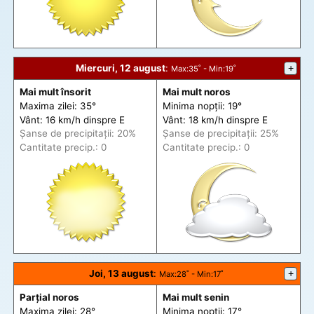
Miercuri, 12 august
:
+
Max
:35˚ -
Min
:19˚
Mai mult însorit
Mai mult noros
Maxima zilei: 35°
Minima nopții: 19°
Vânt: 16 km/h din
spre
E
Vânt: 18 km/h din
spre
E
Șanse de precip
itații
: 20%
Șanse de precip
itații
: 25%
Cantitate precip.: 0
Cantitate precip.: 0
Joi, 13 august
:
+
Max
:28˚ -
Min
:17˚
Parțial noros
Mai mult senin
Maxima zilei: 28°
Minima nopții: 17°