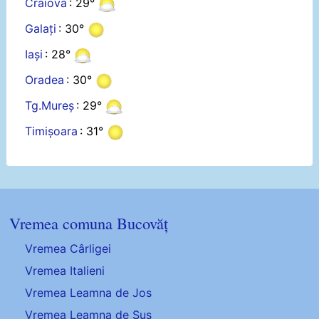
Craiova
: 29°
Galați
: 30°
Iași
: 28°
Oradea
: 30°
Tg.Mureș
: 29°
Timișoara
: 31°
Vremea comuna Bucovăț
Vremea Cârligei
Vremea Italieni
Vremea Leamna de Jos
Vremea Leamna de Sus