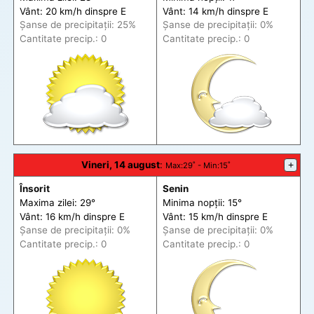
Vânt: 20 km/h din
spre
E
Vânt: 14 km/h din
spre
E
Șanse de precip
itații
: 25%
Șanse de precip
itații
: 0%
Cantitate precip.: 0
Cantitate precip.: 0
Vineri, 14 august
:
+
Max
:29˚ -
Min
:15˚
Însorit
Senin
Maxima zilei: 29°
Minima nopții: 15°
Vânt: 16 km/h din
spre
E
Vânt: 15 km/h din
spre
E
Șanse de precip
itații
: 0%
Șanse de precip
itații
: 0%
Cantitate precip.: 0
Cantitate precip.: 0