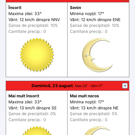
Însorit
Senin
Maxima zilei: 33°
Minima nopții: 17°
Vânt: 12 km/h din
spre
NNV
Vânt: 12 km/h din
spre
ENE
Șanse de precip
itații
: 10%
Șanse de precip
itații
: 10%
Cantitate precip.: 0
Cantitate precip.: 0
Duminică, 23 august
:
+
Max
:33˚ -
Min
:17˚
Mai mult însorit
Mai mult noros
Maxima zilei: 33°
Minima nopții: 17°
Vânt: 13 km/h din
spre
SE
Vânt: 13 km/h din
spre
NE
Șanse de precip
itații
: 0%
Șanse de precip
itații
: 5%
Cantitate precip.: 0
Cantitate precip.: 0