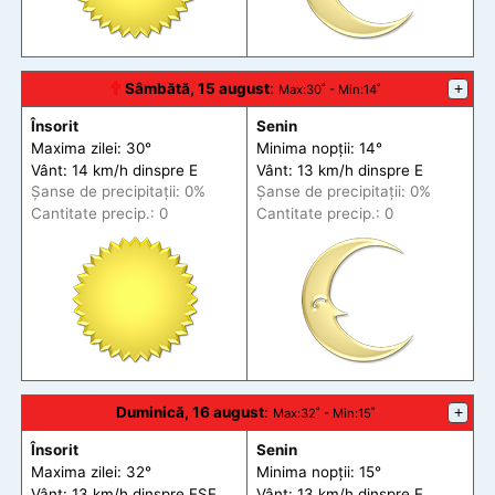
🕆
Sâmbătă, 15 august
:
+
Max
:30˚ -
Min
:14˚
Însorit
Senin
Maxima zilei: 30°
Minima nopții: 14°
Vânt: 14 km/h din
spre
E
Vânt: 13 km/h din
spre
E
Șanse de precip
itații
: 0%
Șanse de precip
itații
: 0%
Cantitate precip.: 0
Cantitate precip.: 0
Duminică, 16 august
:
+
Max
:32˚ -
Min
:15˚
Însorit
Senin
Maxima zilei: 32°
Minima nopții: 15°
Vânt: 13 km/h din
spre
ESE
Vânt: 13 km/h din
spre
E