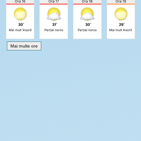
Ora 16
Ora 17
Ora 18
Ora 19
30˚
31˚
30˚
29˚
Mai mult însorit
Parțial noros
Parțial noros
Mai mult însorit
Mai multe ore