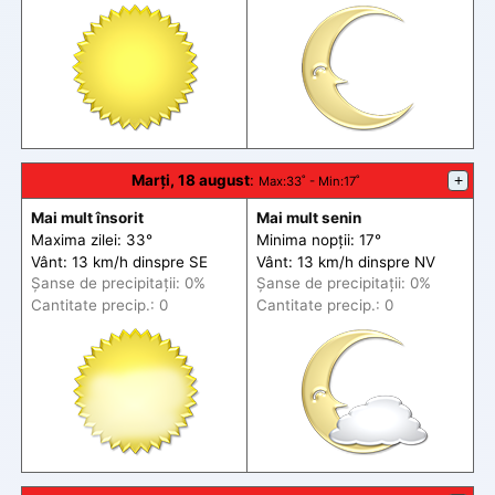
Marți, 18 august
:
+
Max
:33˚ -
Min
:17˚
Mai mult însorit
Mai mult senin
Maxima zilei: 33°
Minima nopții: 17°
Vânt: 13 km/h din
spre
SE
Vânt: 13 km/h din
spre
NV
Șanse de precip
itații
: 0%
Șanse de precip
itații
: 0%
Cantitate precip.: 0
Cantitate precip.: 0