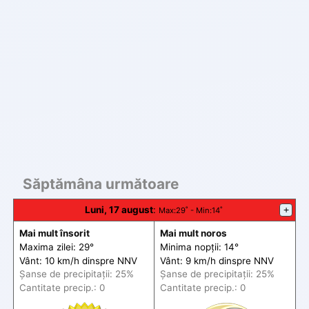
Săptămâna următoare
Luni, 17 august
:
+
Max
:29˚ -
Min
:14˚
Mai mult însorit
Mai mult noros
Maxima zilei: 29°
Minima nopții: 14°
Vânt: 10 km/h din
spre
NNV
Vânt: 9 km/h din
spre
NNV
Șanse de precip
itații
: 25%
Șanse de precip
itații
: 25%
Cantitate precip.: 0
Cantitate precip.: 0