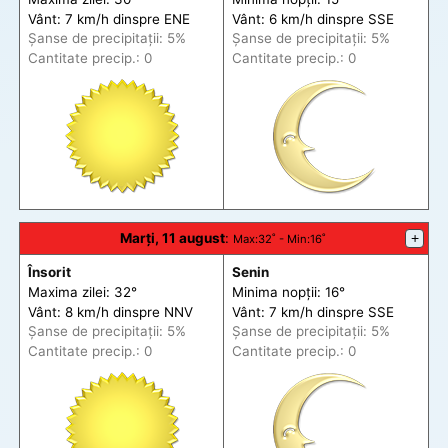
Vânt: 7 km/h din
spre
ENE
Vânt: 6 km/h din
spre
SSE
Șanse de precip
itații
: 5%
Șanse de precip
itații
: 5%
Cantitate precip.: 0
Cantitate precip.: 0
Marți, 11 august
:
+
Max
:32˚ -
Min
:16˚
Însorit
Senin
Maxima zilei: 32°
Minima nopții: 16°
Vânt: 8 km/h din
spre
NNV
Vânt: 7 km/h din
spre
SSE
Șanse de precip
itații
: 5%
Șanse de precip
itații
: 5%
Cantitate precip.: 0
Cantitate precip.: 0