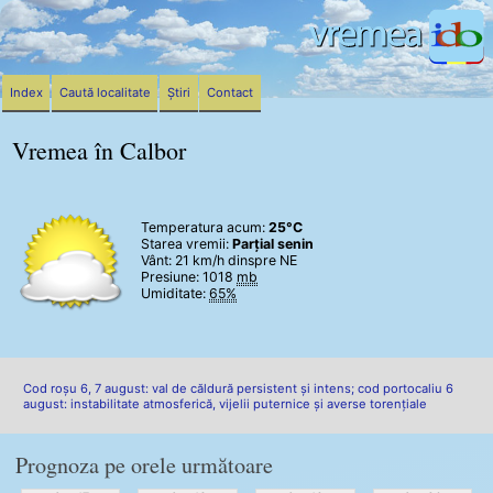
Index
Caută localitate
Știri
Contact
Vremea în Calbor
Temperatura acum:
25°C
Starea vremii:
Parțial senin
Vânt:
21 km/h
dinspre NE
Presiune: 1018
mb
Umiditate:
65%
Cod roșu 6, 7 august: val de căldură persistent și intens; cod portocaliu 6
august: instabilitate atmosferică, vijelii puternice și averse torențiale
Prognoza pe orele următoare