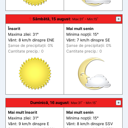
🕆
Sâmbătă, 15 august
:
+
Max
:31˚ -
Min
:15˚
Însorit
Mai mult senin
Maxima zilei: 31°
Minima nopții: 15°
Vânt: 8 km/h din
spre
ENE
Vânt: 7 km/h din
spre
SE
Șanse de precip
itații
: 0%
Șanse de precip
itații
: 0%
Cantitate precip.: 0
Cantitate precip.: 0
Duminică, 16 august
:
+
Max
:31˚ -
Min
:15˚
Mai mult însorit
Mai mult senin
Maxima zilei: 31°
Minima nopții: 15°
Vânt: 9 km/h din
spre
E
Vânt: 8 km/h din
spre
SSV