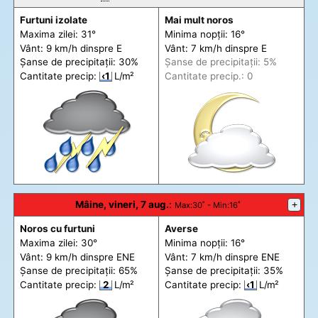
Furtuni izolate
Mai mult noros
Maxima zilei: 31°
Minima nopții: 16°
Vânt: 9 km/h din
spre
E
Vânt: 7 km/h din
spre
E
Șanse de precip
itații
: 30%
Șanse de precip
itații
: 5%
Cantitate precip:
‹1
L/m²
Cantitate precip.: 0
Mâine, vineri, 7 aug.
:
+
Max
:30˚ -
Min
:16˚
Noros cu furtuni
Averse
Maxima zilei: 30°
Minima nopții: 16°
Vânt: 9 km/h din
spre
ENE
Vânt: 7 km/h din
spre
ENE
Șanse de precip
itații
: 65%
Șanse de precip
itații
: 35%
Cantitate precip:
2
L/m²
Cantitate precip:
‹1
L/m²