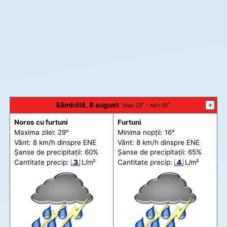
Sâmbătă, 8 august
:
+
Max
:29˚ -
Min
:16˚
Noros cu furtuni
Furtuni
Maxima zilei: 29°
Minima nopții: 16°
Vânt: 8 km/h din
spre
ENE
Vânt: 8 km/h din
spre
ENE
Șanse de precip
itații
: 60%
Șanse de precip
itații
: 65%
Cantitate precip:
3
L/m²
Cantitate precip:
4
L/m²