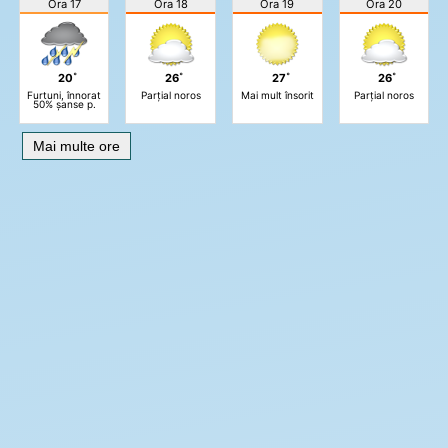
Ora 17
Ora 18
Ora 19
Ora 20
20˚
26˚
27˚
26˚
Furtuni, înnorat
Parțial noros
Mai mult însorit
Parțial noros
50% șanse p.
Mai multe ore