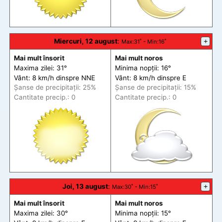
Miercuri, 12 august
:
+
Max
:31˚ -
Min
:16˚
Mai mult însorit
Mai mult noros
Maxima zilei: 31°
Minima nopții: 16°
Vânt: 8 km/h din
spre
NNE
Vânt: 8 km/h din
spre
E
Șanse de precip
itații
: 25%
Șanse de precip
itații
: 15%
Cantitate precip.: 0
Cantitate precip.: 0
Joi, 13 august
:
+
Max
:30˚ -
Min
:15˚
Mai mult însorit
Mai mult noros
Maxima zilei: 30°
Minima nopții: 15°