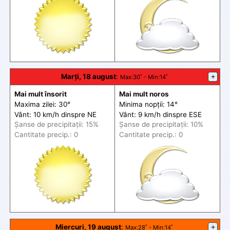
Marți, 18 august
:
+
Max
:30˚ -
Min
:14˚
Mai mult însorit
Mai mult noros
Maxima zilei: 30°
Minima nopții: 14°
Vânt: 10 km/h din
spre
NE
Vânt: 9 km/h din
spre
ESE
Șanse de precip
itații
: 15%
Șanse de precip
itații
: 10%
Cantitate precip.: 0
Cantitate precip.: 0
Miercuri, 19 august
:
+
Max
:28˚ -
Min
:14˚