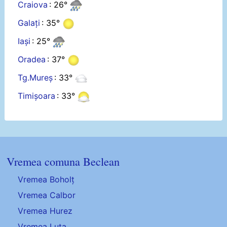
Craiova
: 26°
Galați
: 35°
Iași
: 25°
Oradea
: 37°
Tg.Mureș
: 33°
Timișoara
: 33°
Vremea comuna Beclean
Vremea Boholț
Vremea Calbor
Vremea Hurez
Vremea Luța