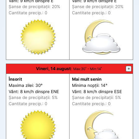
Vânt: 9 km/h din
spre
E
Vânt: 9 km/h din
spre
E
Șanse de precip
itații
: 20%
Șanse de precip
itații
: 20%
Cantitate precip.: 0
Cantitate precip.: 0
Vineri, 14 august
:
+
Max
:30˚ -
Min
:14˚
Însorit
Mai mult senin
Maxima zilei: 30°
Minima nopții: 14°
Vânt: 8 km/h din
spre
ENE
Vânt: 8 km/h din
spre
ESE
Șanse de precip
itații
: 5%
Șanse de precip
itații
: 5%
Cantitate precip.: 0
Cantitate precip.: 0