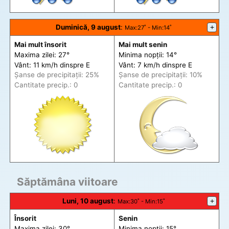
Duminică, 9 august
:
+
Max
:27˚ -
Min
:14˚
Mai mult însorit
Mai mult senin
Maxima zilei: 27°
Minima nopții: 14°
Vânt: 11 km/h din
spre
E
Vânt: 7 km/h din
spre
E
Șanse de precip
itații
: 25%
Șanse de precip
itații
: 10%
Cantitate precip.: 0
Cantitate precip.: 0
Săptămâna viitoare
Luni, 10 august
:
+
Max
:30˚ -
Min
:15˚
Însorit
Senin
Maxima zilei: 30°
Minima nopții: 15°