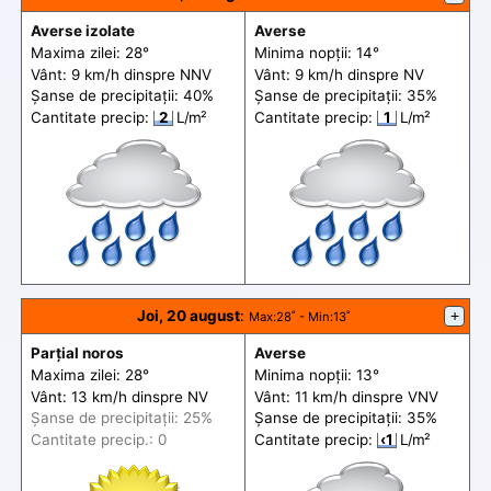
Averse izolate
Averse
Maxima zilei: 28°
Minima nopții: 14°
Vânt: 9 km/h din
spre
NNV
Vânt: 9 km/h din
spre
NV
Șanse de precip
itații
: 40%
Șanse de precip
itații
: 35%
Cantitate precip:
2
L/m²
Cantitate precip:
1
L/m²
Joi, 20 august
:
+
Max
:28˚ -
Min
:13˚
Parțial noros
Averse
Maxima zilei: 28°
Minima nopții: 13°
Vânt: 13 km/h din
spre
NV
Vânt: 11 km/h din
spre
VNV
Șanse de precip
itații
: 25%
Șanse de precip
itații
: 35%
Cantitate precip.: 0
Cantitate precip:
‹1
L/m²