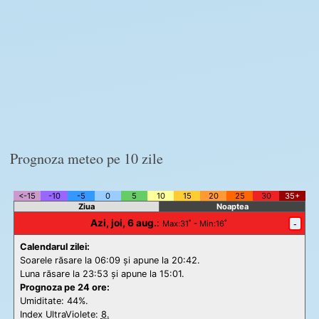
Prognoza meteo pe 10 zile
<-15
-10
-5
0
5
10
15
20
25
30
35+
Ziua
Noaptea
Azi, joi, 6 aug.
:
-
Max
:31˚ -
Min
:16˚
Calendarul zilei:
Soarele răsare la 06:09 și apune la 20:42.
Luna răsare la 23:53 și apune la 15:01.
Prognoza pe 24 ore:
Umiditate: 44%.
Index UltraViolete:
8.