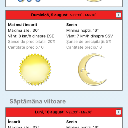
Duminică, 9 august
:
+
Max
:30˚ -
Min
:16˚
Mai mult însorit
Senin
Maxima zilei: 30°
Minima nopții: 16°
Vânt: 8 km/h din
spre
ESE
Vânt: 7 km/h din
spre
SSV
Șanse de precip
itații
: 20%
Șanse de precip
itații
: 5%
Cantitate precip.: 0
Cantitate precip.: 0
Săptămâna viitoare
Luni, 10 august
:
+
Max
:33˚ -
Min
:16˚
Însorit
Senin
Maxima zilei: 33°
Minima nopții: 16°