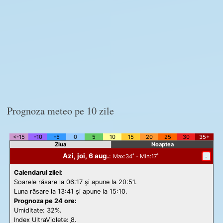
Prognoza meteo pe 10 zile
<-15
-10
-5
0
5
10
15
20
25
30
35+
Ziua
Noaptea
Azi, joi, 6 aug.
:
-
Max
:34˚ -
Min
:17˚
Calendarul zilei:
Soarele răsare la 06:17 și apune la 20:51.
Luna răsare la 13:41 și apune la 15:10.
Prognoza pe 24 ore:
Umiditate: 32%.
Index UltraViolete:
8.