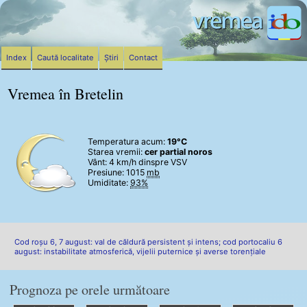
Index
Caută localitate
Știri
Contact
Vremea în Bretelin
Temperatura acum:
19°C
Starea vremii:
cer partial noros
Vânt:
4 km/h
dinspre VSV
Presiune: 1015
mb
Umiditate:
93%
Cod roșu 6, 7 august: val de căldură persistent și intens; cod portocaliu 6
august: instabilitate atmosferică, vijelii puternice și averse torențiale
Prognoza pe orele următoare