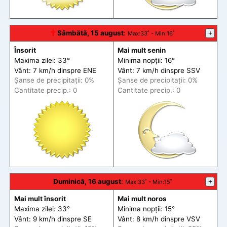
🕆
Sâmbătă, 15 august
:
+
Max
:33˚ -
Min
:16˚
Însorit
Mai mult senin
Maxima zilei: 33°
Minima nopții: 16°
Vânt: 7 km/h din
spre
ENE
Vânt: 7 km/h din
spre
SSV
Șanse de precip
itații
: 0%
Șanse de precip
itații
: 0%
Cantitate precip.: 0
Cantitate precip.: 0
Duminică, 16 august
:
+
Max
:33˚ -
Min
:15˚
Mai mult însorit
Mai mult noros
Maxima zilei: 33°
Minima nopții: 15°
Vânt: 9 km/h din
spre
SE
Vânt: 8 km/h din
spre
VSV