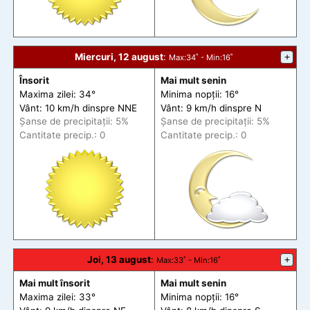
Miercuri, 12 august
:
+
Max
:34˚ -
Min
:16˚
Însorit
Mai mult senin
Maxima zilei: 34°
Minima nopții: 16°
Vânt: 10 km/h din
spre
NNE
Vânt: 9 km/h din
spre
N
Șanse de precip
itații
: 5%
Șanse de precip
itații
: 5%
Cantitate precip.: 0
Cantitate precip.: 0
Joi, 13 august
:
+
Max
:33˚ -
Min
:16˚
Mai mult însorit
Mai mult senin
Maxima zilei: 33°
Minima nopții: 16°