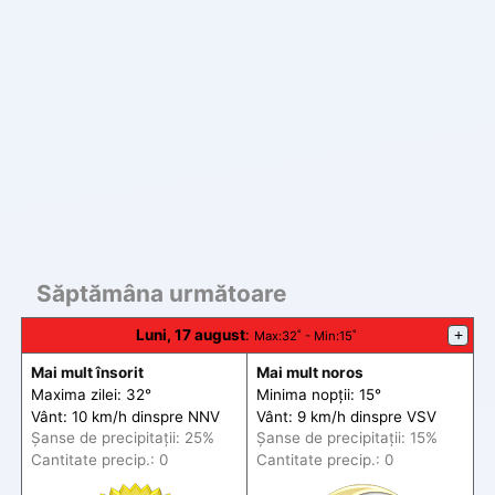
Săptămâna următoare
Luni, 17 august
:
+
Max
:32˚ -
Min
:15˚
Mai mult însorit
Mai mult noros
Maxima zilei: 32°
Minima nopții: 15°
Vânt: 10 km/h din
spre
NNV
Vânt: 9 km/h din
spre
VSV
Șanse de precip
itații
: 25%
Șanse de precip
itații
: 15%
Cantitate precip.: 0
Cantitate precip.: 0