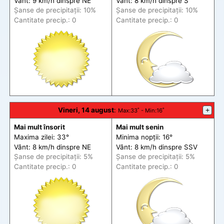
Vânt: 9 km/h din
spre
NE
Vânt: 8 km/h din
spre
S
Șanse de precip
itații
: 10%
Șanse de precip
itații
: 10%
Cantitate precip.: 0
Cantitate precip.: 0
Vineri, 14 august
:
+
Max
:33˚ -
Min
:16˚
Mai mult însorit
Mai mult senin
Maxima zilei: 33°
Minima nopții: 16°
Vânt: 8 km/h din
spre
NE
Vânt: 8 km/h din
spre
SSV
Șanse de precip
itații
: 5%
Șanse de precip
itații
: 5%
Cantitate precip.: 0
Cantitate precip.: 0