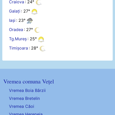
Craiova
: 24°
Galați
: 27°
Iași
: 23°
Oradea
: 27°
Tg.Mureș
: 25°
Timișoara
: 28°
Vremea comuna Vețel
Vremea Boia Bârzii
Vremea Bretelin
Vremea Căoi
Vremea Herepeia