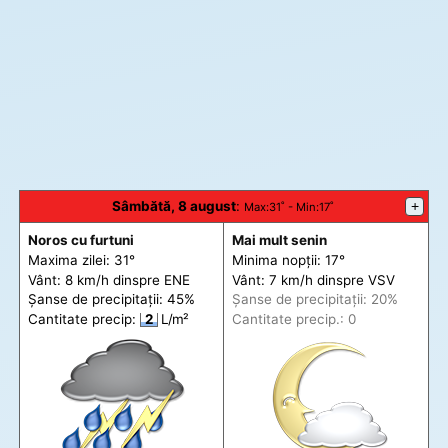
Sâmbătă, 8 august
:
+
Max
:31˚ -
Min
:17˚
Noros cu furtuni
Mai mult senin
Maxima zilei: 31°
Minima nopții: 17°
Vânt: 8 km/h din
spre
ENE
Vânt: 7 km/h din
spre
VSV
Șanse de precip
itații
: 45%
Șanse de precip
itații
: 20%
Cantitate precip:
2
L/m²
Cantitate precip.: 0