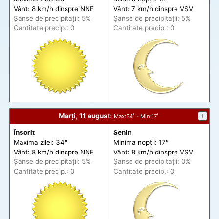
Vânt: 8 km/h din
spre
NNE
Vânt: 7 km/h din
spre
VSV
Șanse de precip
itații
: 5%
Șanse de precip
itații
: 5%
Cantitate precip.: 0
Cantitate precip.: 0
Marți, 11 august
:
+
Max
:34˚ -
Min
:17˚
Însorit
Senin
Maxima zilei: 34°
Minima nopții: 17°
Vânt: 8 km/h din
spre
NNE
Vânt: 8 km/h din
spre
VSV
Șanse de precip
itații
: 5%
Șanse de precip
itații
: 0%
Cantitate precip.: 0
Cantitate precip.: 0