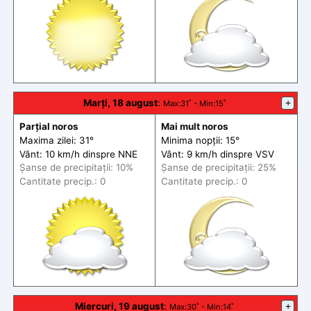
Marți, 18 august
:
+
Max
:31˚ -
Min
:15˚
Parțial noros
Mai mult noros
Maxima zilei: 31°
Minima nopții: 15°
Vânt: 10 km/h din
spre
NNE
Vânt: 9 km/h din
spre
VSV
Șanse de precip
itații
: 10%
Șanse de precip
itații
: 25%
Cantitate precip.: 0
Cantitate precip.: 0
Miercuri, 19 august
:
+
Max
:30˚ -
Min
:14˚