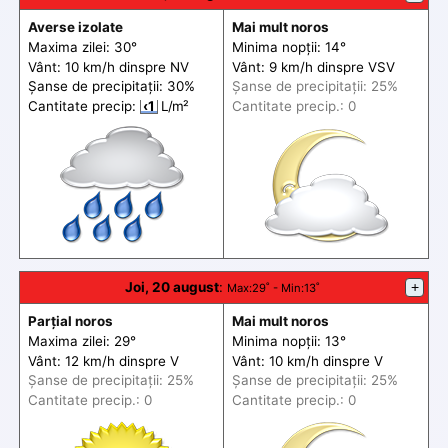
Averse izolate
Mai mult noros
Maxima zilei: 30°
Minima nopții: 14°
Vânt: 10 km/h din
spre
NV
Vânt: 9 km/h din
spre
VSV
Șanse de precip
itații
: 30%
Șanse de precip
itații
: 25%
Cantitate precip:
‹1
L/m²
Cantitate precip.: 0
Joi, 20 august
:
+
Max
:29˚ -
Min
:13˚
Parțial noros
Mai mult noros
Maxima zilei: 29°
Minima nopții: 13°
Vânt: 12 km/h din
spre
V
Vânt: 10 km/h din
spre
V
Șanse de precip
itații
: 25%
Șanse de precip
itații
: 25%
Cantitate precip.: 0
Cantitate precip.: 0