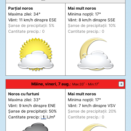
Parțial noros
Mai mult noros
Maxima zilei: 34°
Minima nopții: 17°
Vânt: 11 km/h din
spre
ESE
Vânt: 8 km/h din
spre
SSE
Șanse de precip
itații
: 5%
Șanse de precip
itații
: 10%
Cantitate precip.: 0
Cantitate precip.: 0
Mâine, vineri, 7 aug.
:
+
Max
:33˚ -
Min
:17˚
Noros cu furtuni
Mai mult noros
Maxima zilei: 33°
Minima nopții: 17°
Vânt: 9 km/h din
spre
ENE
Vânt: 7 km/h din
spre
VSV
Șanse de precip
itații
: 50%
Șanse de precip
itații
: 20%
Cantitate precip:
1
L/m²
Cantitate precip.: 0