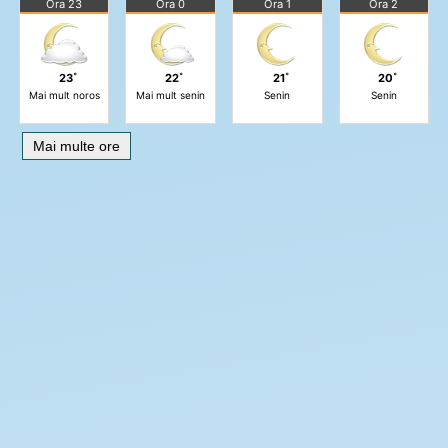
Ora 23
Ora 0
Ora 1
Ora 2
23˚
22˚
21˚
20˚
Mai mult noros
Mai mult senin
Senin
Senin
Mai multe ore