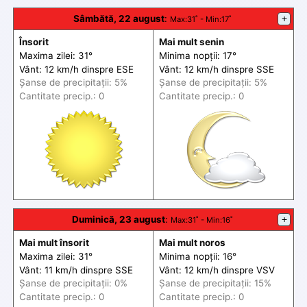
Sâmbătă, 22 august
:
+
Max
:31˚ -
Min
:17˚
Însorit
Mai mult senin
Maxima zilei: 31°
Minima nopții: 17°
Vânt: 12 km/h din
spre
ESE
Vânt: 12 km/h din
spre
SSE
Șanse de precip
itații
: 5%
Șanse de precip
itații
: 5%
Cantitate precip.: 0
Cantitate precip.: 0
Duminică, 23 august
:
+
Max
:31˚ -
Min
:16˚
Mai mult însorit
Mai mult noros
Maxima zilei: 31°
Minima nopții: 16°
Vânt: 11 km/h din
spre
SSE
Vânt: 12 km/h din
spre
VSV
Șanse de precip
itații
: 0%
Șanse de precip
itații
: 15%
Cantitate precip.: 0
Cantitate precip.: 0