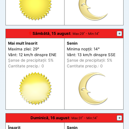
🕆
Sâmbătă, 15 august
:
+
Max
:29˚ -
Min
:14˚
Mai mult însorit
Senin
Maxima zilei: 29°
Minima nopții: 14°
Vânt: 12 km/h din
spre
ENE
Vânt: 13 km/h din
spre
SSE
Șanse de precip
itații
: 5%
Șanse de precip
itații
: 5%
Cantitate precip.: 0
Cantitate precip.: 0
Duminică, 16 august
:
+
Max
:31˚ -
Min
:14˚
Însorit
Senin