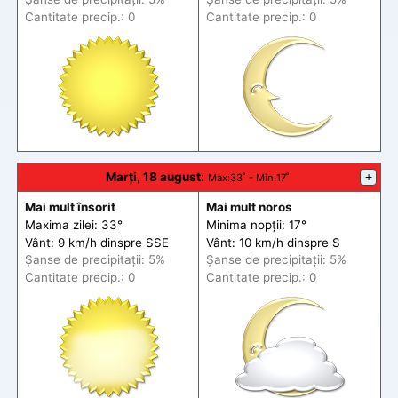
Cantitate precip.: 0
Cantitate precip.: 0
Marți, 18 august
:
+
Max
:33˚ -
Min
:17˚
Mai mult însorit
Mai mult noros
Maxima zilei: 33°
Minima nopții: 17°
Vânt: 9 km/h din
spre
SSE
Vânt: 10 km/h din
spre
S
Șanse de precip
itații
: 5%
Șanse de precip
itații
: 5%
Cantitate precip.: 0
Cantitate precip.: 0