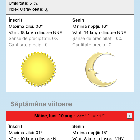
Umiditate: 51%.
Index UltraViolete:
8.
Însorit
Senin
Maxima zilei: 30°
Minima nopții: 16°
Vânt: 18 km/h din
spre
NNE
Vânt: 14 km/h din
spre
NNE
Șanse de precip
itații
: 0%
Șanse de precip
itații
: 0%
Cantitate precip.: 0
Cantitate precip.: 0
Săptămâna viitoare
Mâine, luni, 10 aug.
:
+
Max
:31˚ -
Min
:15˚
Însorit
Senin
Maxima zilei: 31°
Minima nopții: 15°
Vânt: 10 km/h din
spre
N
Vânt: 8 km/h din
spre
VNV