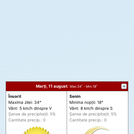
Marți, 11 august
:
+
Max
:34˚ -
Min
:18˚
Însorit
Senin
Maxima zilei: 34°
Minima nopții: 18°
Vânt: 5 km/h din
spre
V
Vânt: 8 km/h din
spre
S
Șanse de precip
itații
: 5%
Șanse de precip
itații
: 5%
Cantitate precip.: 0
Cantitate precip.: 0