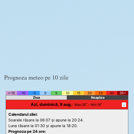
Prognoza meteo pe 10 zile
<-15
-10
-5
0
5
10
15
20
25
30
35+
Ziua
Noaptea
Azi, duminică, 9 aug.
:
-
Max
:30˚ -
Min
:16˚
Calendarul zilei:
Soarele răsare la 06:07 și apune la 20:24.
Luna răsare la 01:30 și apune la 18:20.
Prognoza pe 24 ore: