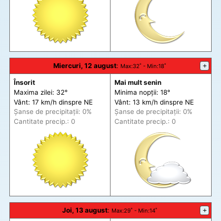
Miercuri, 12 august
:
+
Max
:32˚ -
Min
:18˚
Însorit
Mai mult senin
Maxima zilei: 32°
Minima nopții: 18°
Vânt: 17 km/h din
spre
NE
Vânt: 13 km/h din
spre
NE
Șanse de precip
itații
: 0%
Șanse de precip
itații
: 0%
Cantitate precip.: 0
Cantitate precip.: 0
Joi, 13 august
:
+
Max
:29˚ -
Min
:14˚