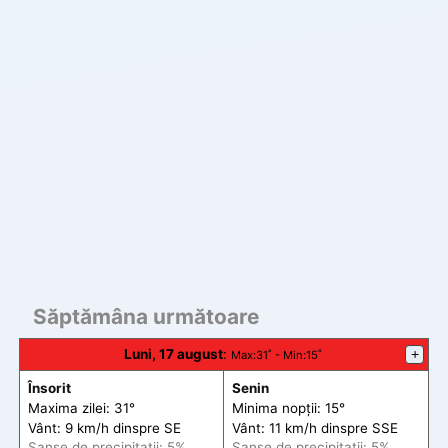
Săptămâna următoare
Luni, 17 august
:
+
Max
:31˚ -
Min
:15˚
Însorit
Senin
Maxima zilei: 31°
Minima nopții: 15°
Vânt: 9 km/h din
spre
SE
Vânt: 11 km/h din
spre
SSE
Șanse de precip
itații
: 5%
Șanse de precip
itații
: 5%