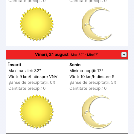
Cantitate precip.: 0
Cantitate precip.: 0
Vineri, 21 august
:
+
Max
:32˚ -
Min
:17˚
Însorit
Senin
Maxima zilei: 32°
Minima nopții: 17°
Vânt: 9 km/h din
spre
VNV
Vânt: 10 km/h din
spre
S
Șanse de precip
itații
: 0%
Șanse de precip
itații
: 5%
Cantitate precip.: 0
Cantitate precip.: 0