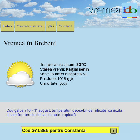
Index
Caută localitate
Știri
Contact
Vremea în Brebeni
Temperatura acum:
23°C
Starea vremii:
Parțial senin
Vânt:
18 km/h
dinspre NNE
Presiune: 1018
mb
Umiditate:
55%
Cod galben 10 – 11 august: temperaturi deosebit de ridicate, caniculă,
disconfort termic ridicat, noapte tropicală
Cod GALBEN pentru Constanta
+