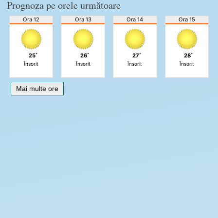
Prognoza pe orele următoare
Ora 12
Ora 13
Ora 14
Ora 15
25˚
26˚
27˚
28˚
Însorit
Însorit
Însorit
Însorit
Mai multe ore