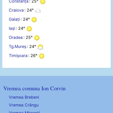
Constanța
: 25°
Craiova
: 24°
Galați
: 24°
Iași
: 24°
Oradea
: 25°
Tg.Mureș
: 24°
Timișoara
: 26°
Vremea comuna Ion Corvin
Vremea Brebeni
Vremea Crângu
Vremea Mircești