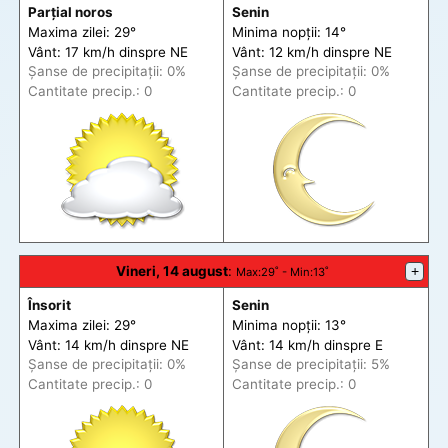
Parțial noros
Senin
Maxima zilei: 29°
Minima nopții: 14°
Vânt: 17 km/h din
spre
NE
Vânt: 12 km/h din
spre
NE
Șanse de precip
itații
: 0%
Șanse de precip
itații
: 0%
Cantitate precip.: 0
Cantitate precip.: 0
Vineri, 14 august
:
+
Max
:29˚ -
Min
:13˚
Însorit
Senin
Maxima zilei: 29°
Minima nopții: 13°
Vânt: 14 km/h din
spre
NE
Vânt: 14 km/h din
spre
E
Șanse de precip
itații
: 0%
Șanse de precip
itații
: 5%
Cantitate precip.: 0
Cantitate precip.: 0