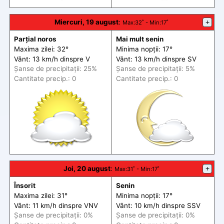
Miercuri, 19 august
:
+
Max
:32˚ -
Min
:17˚
Parțial noros
Mai mult senin
Maxima zilei: 32°
Minima nopții: 17°
Vânt: 13 km/h din
spre
V
Vânt: 13 km/h din
spre
SV
Șanse de precip
itații
: 25%
Șanse de precip
itații
: 5%
Cantitate precip.: 0
Cantitate precip.: 0
Joi, 20 august
:
+
Max
:31˚ -
Min
:17˚
Însorit
Senin
Maxima zilei: 31°
Minima nopții: 17°
Vânt: 11 km/h din
spre
VNV
Vânt: 10 km/h din
spre
SSV
Șanse de precip
itații
: 0%
Șanse de precip
itații
: 0%