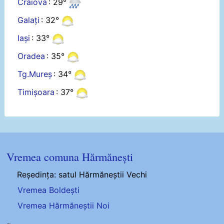
Craiova
: 29°
Galați
: 32°
Iași
: 33°
Oradea
: 35°
Tg.Mureș
: 34°
Timișoara
: 37°
Vremea comuna Hărmănești
Reședința: satul Hărmăneștii Vechi
Vremea Boldești
Vremea Hărmăneștii Noi