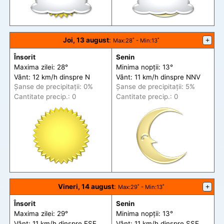
Joi, 13 august
:
+
Max
:28˚ -
Min
:13˚
Însorit
Senin
Maxima zilei: 28°
Minima nopții: 13°
Vânt: 12 km/h din
spre
N
Vânt: 11 km/h din
spre
NNV
Șanse de precip
itații
: 0%
Șanse de precip
itații
: 5%
Cantitate precip.: 0
Cantitate precip.: 0
Vineri, 14 august
:
+
Max
:29˚ -
Min
:13˚
Însorit
Senin
Maxima zilei: 29°
Minima nopții: 13°
Vânt: 11 km/h din
spre
ESE
Vânt: 11 km/h din
spre
SSE