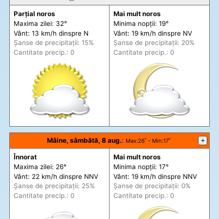
Parțial noros
Mai mult noros
Maxima zilei: 32°
Minima nopții: 19°
Vânt: 13 km/h din
spre
N
Vânt: 19 km/h din
spre
NV
Șanse de precip
itații
: 15%
Șanse de precip
itații
: 20%
Cantitate precip.: 0
Cantitate precip.: 0
Mâine, sâmbătă, 8 aug.
:
+
Max
:26˚ -
Min
:17˚
Înnorat
Mai mult noros
Maxima zilei: 26°
Minima nopții: 17°
Vânt: 22 km/h din
spre
NNV
Vânt: 19 km/h din
spre
NNV
Șanse de precip
itații
: 25%
Șanse de precip
itații
: 0%
Cantitate precip.: 0
Cantitate precip.: 0