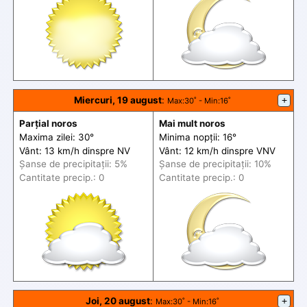
Miercuri, 19 august
:
+
Max
:30˚ -
Min
:16˚
Parțial noros
Mai mult noros
Maxima zilei: 30°
Minima nopții: 16°
Vânt: 13 km/h din
spre
NV
Vânt: 12 km/h din
spre
VNV
Șanse de precip
itații
: 5%
Șanse de precip
itații
: 10%
Cantitate precip.: 0
Cantitate precip.: 0
Joi, 20 august
:
+
Max
:30˚ -
Min
:16˚