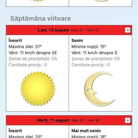
Săptămâna viitoare
Luni, 10 august
:
+
Max
:31˚ -
Min
:15˚
Însorit
Senin
Maxima zilei: 31°
Minima nopții: 15°
Vânt: 11 km/h din
spre
SE
Vânt: 11 km/h din
spre
S
Șanse de precip
itații
: 5%
Șanse de precip
itații
: 5%
Cantitate precip.: 0
Cantitate precip.: 0
Marți, 11 august
:
+
Max
:35˚ -
Min
:18˚
Însorit
Mai mult senin
Maxima zilei: 35°
Minima nopții: 18°