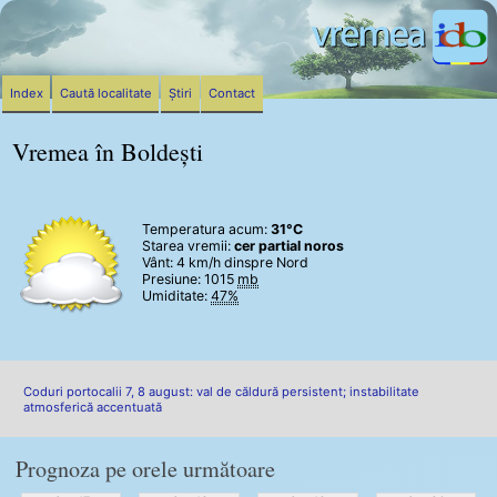
Index
Caută localitate
Știri
Contact
Vremea în Boldești
Temperatura acum:
31°C
Starea vremii:
cer partial noros
Vânt:
4 km/h
dinspre Nord
Presiune: 1015
mb
Umiditate:
47%
Coduri portocalii 7, 8 august: val de căldură persistent; instabilitate
atmosferică accentuată
Prognoza pe orele următoare