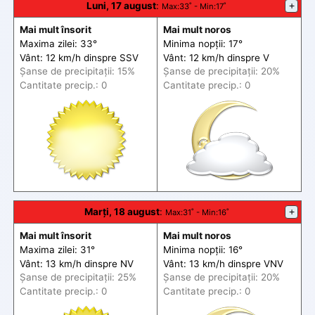
Luni, 17 august
:
+
Max
:33˚ -
Min
:17˚
Mai mult însorit
Mai mult noros
Maxima zilei: 33°
Minima nopții: 17°
Vânt: 12 km/h din
spre
SSV
Vânt: 12 km/h din
spre
V
Șanse de precip
itații
: 15%
Șanse de precip
itații
: 20%
Cantitate precip.: 0
Cantitate precip.: 0
Marți, 18 august
:
+
Max
:31˚ -
Min
:16˚
Mai mult însorit
Mai mult noros
Maxima zilei: 31°
Minima nopții: 16°
Vânt: 13 km/h din
spre
NV
Vânt: 13 km/h din
spre
VNV
Șanse de precip
itații
: 25%
Șanse de precip
itații
: 20%
Cantitate precip.: 0
Cantitate precip.: 0