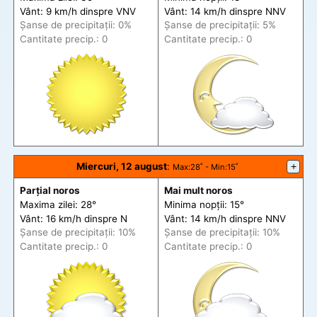
Vânt: 9 km/h din
spre
VNV
Vânt: 14 km/h din
spre
NNV
Șanse de precip
itații
: 0%
Șanse de precip
itații
: 5%
Cantitate precip.: 0
Cantitate precip.: 0
Miercuri, 12 august
:
+
Max
:28˚ -
Min
:15˚
Parțial noros
Mai mult noros
Maxima zilei: 28°
Minima nopții: 15°
Vânt: 16 km/h din
spre
N
Vânt: 14 km/h din
spre
NNV
Șanse de precip
itații
: 10%
Șanse de precip
itații
: 10%
Cantitate precip.: 0
Cantitate precip.: 0