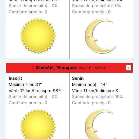
Șanse de precip
itații
: 0%
Șanse de precip
itații
: 0%
Cantitate precip.: 0
Cantitate precip.: 0
🕆
Sâmbătă, 15 august
:
+
Max
:31˚ -
Min
:14˚
Însorit
Senin
Maxima zilei: 31°
Minima nopții: 14°
Vânt: 12 km/h din
spre
SSE
Vânt: 11 km/h din
spre
S
Șanse de precip
itații
: 0%
Șanse de precip
itații
: 10%
Cantitate precip.: 0
Cantitate precip.: 0