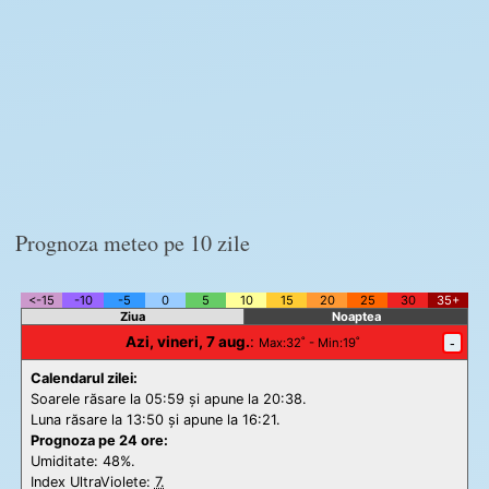
Prognoza meteo pe 10 zile
<-15
-10
-5
0
5
10
15
20
25
30
35+
Ziua
Noaptea
Azi, vineri, 7 aug.
:
-
Max
:32˚ -
Min
:19˚
Calendarul zilei:
Soarele răsare la 05:59 și apune la 20:38.
Luna răsare la 13:50 și apune la 16:21.
Prognoza pe 24 ore:
Umiditate: 48%.
Index UltraViolete:
7.