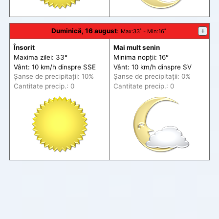
Duminică, 16 august
:
+
Max
:33˚ -
Min
:16˚
Însorit
Mai mult senin
Maxima zilei: 33°
Minima nopții: 16°
Vânt: 10 km/h din
spre
SSE
Vânt: 10 km/h din
spre
SV
Șanse de precip
itații
: 10%
Șanse de precip
itații
: 0%
Cantitate precip.: 0
Cantitate precip.: 0