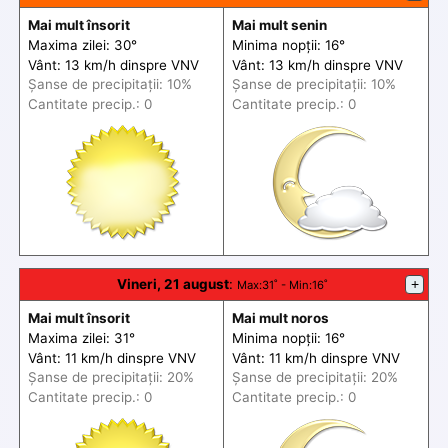
Mai mult însorit
Mai mult senin
Maxima zilei: 30°
Minima nopții: 16°
Vânt: 13 km/h din
spre
VNV
Vânt: 13 km/h din
spre
VNV
Șanse de precip
itații
: 10%
Șanse de precip
itații
: 10%
Cantitate precip.: 0
Cantitate precip.: 0
Vineri, 21 august
:
+
Max
:31˚ -
Min
:16˚
Mai mult însorit
Mai mult noros
Maxima zilei: 31°
Minima nopții: 16°
Vânt: 11 km/h din
spre
VNV
Vânt: 11 km/h din
spre
VNV
Șanse de precip
itații
: 20%
Șanse de precip
itații
: 20%
Cantitate precip.: 0
Cantitate precip.: 0