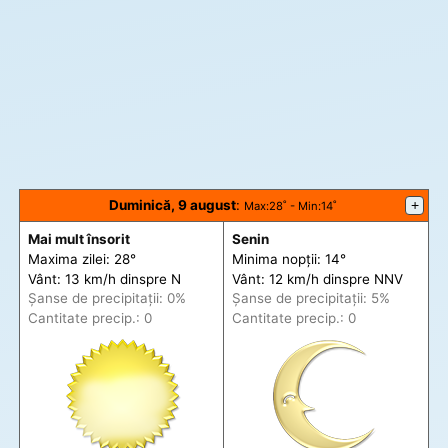
Duminică, 9 august
:
+
Max
:28˚ -
Min
:14˚
Mai mult însorit
Senin
Maxima zilei: 28°
Minima nopții: 14°
Vânt: 13 km/h din
spre
N
Vânt: 12 km/h din
spre
NNV
Șanse de precip
itații
: 0%
Șanse de precip
itații
: 5%
Cantitate precip.: 0
Cantitate precip.: 0