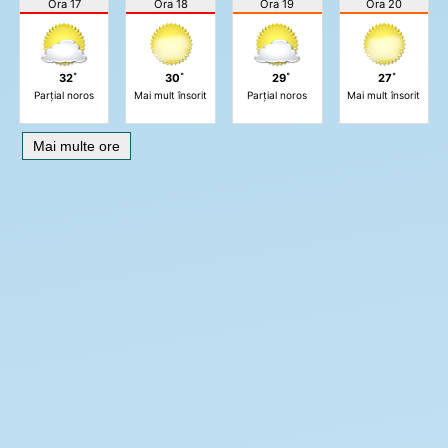
Ora 17
Ora 18
Ora 19
Ora 20
32˚
30˚
29˚
27˚
Parțial noros
Mai mult însorit
Parțial noros
Mai mult însorit
Mai multe ore