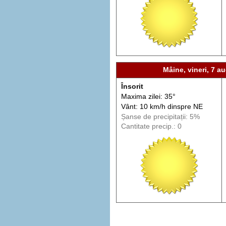
Mâine, vineri, 7 au
Însorit
Maxima zilei: 35°
Vânt: 10 km/h din
spre
NE
Șanse de precip
itații
: 5%
Cantitate precip.: 0