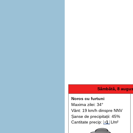
Sâmbătă, 8 augus
Noros cu furtuni
Maxima zilei: 34°
Vânt: 19 km/h din
spre
NNV
Șanse de precip
itații
: 45%
Cantitate precip:
‹1
L/m²