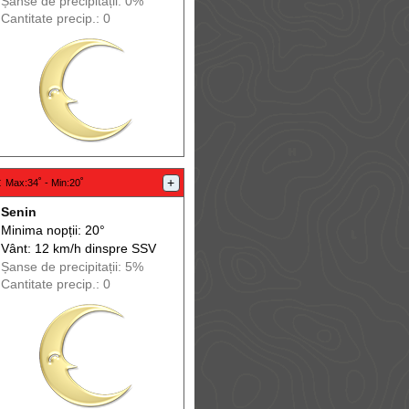
Șanse de precip
itații
: 0%
Cantitate precip.: 0
:
+
Max
:34˚ -
Min
:20˚
Senin
Minima nopții: 20°
Vânt: 12 km/h din
spre
SSV
Șanse de precip
itații
: 5%
Cantitate precip.: 0