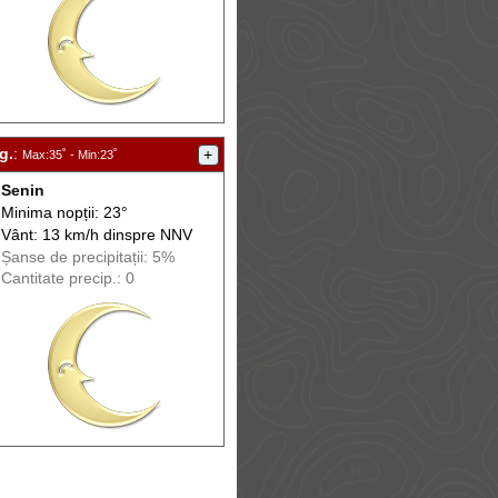
g.
:
+
Max
:35˚ -
Min
:23˚
Senin
Minima nopții: 23°
Vânt: 13 km/h din
spre
NNV
Șanse de precip
itații
: 5%
Cantitate precip.: 0