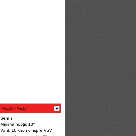
:
+
Max
:32˚ -
Min
:18˚
Senin
Minima nopții: 18°
Vânt: 10 km/h din
spre
VSV