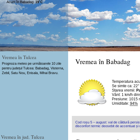
Acum în Babadag:
19˚C
Vremea în Tulcea
Vremea în Babadag
Prognoza meteo pe următoarele 10 zile
pentru județul Tulcea: Babadag, Visterna,
Zebil, Satu Nou, Enisala, Mihai Bravu.
Temperatura ac
Se simte ca: 22°
Starea vremii:
Pa
Vânt:
1 km/h
din
Presiune: 1015
Umiditate:
94%
Cod roșu 5 – august: val de căldură persist
disconfort termic deosebit de accentuat și n
Vremea în jud. Tulcea