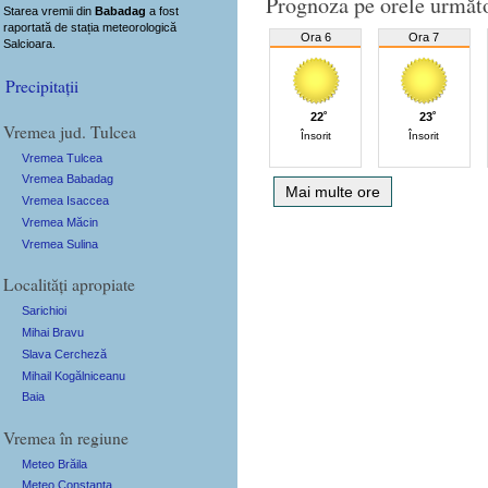
Prognoza pe orele următ
Starea vremii din
Babadag
a fost
raportată de stația meteorologică
Ora 6
Ora 7
Salcioara.
Precipitații
22˚
23˚
Vremea jud. Tulcea
Însorit
Însorit
Vremea Tulcea
Vremea Babadag
Mai multe ore
Vremea Isaccea
Vremea Măcin
Vremea Sulina
Localități apropiate
Sarichioi
Mihai Bravu
Slava Cercheză
Mihail Kogălniceanu
Baia
Vremea în regiune
Meteo Brăila
Meteo Constanța