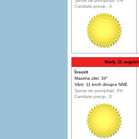
Șanse de precip
itații
: 0%
Cantitate precip.: 0
Marți, 11 august
Însorit
Maxima zilei: 34°
Vânt: 11 km/h din
spre
NNE
Șanse de precip
itații
: 0%
Cantitate precip.: 0