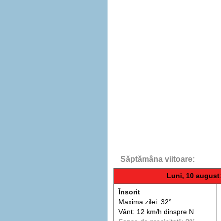
Săptămâna viitoare:
Luni, 10 august
Însorit
Maxima zilei: 32°
Vânt: 12 km/h din
spre
N