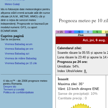
Meteo Galați
Ido.ro folosește date meteorologice pentru
afișarea stării vremii actuale atât din surse
oficiale (A.N.M., METAR, WMO) cât și
Prognoza meteo pe 10 zi
dintr-o rețea de senzori meteo
independenți
. Prognozele se bazează pe
modelul numeric GFS, cu aport
ECMWF/ANM.
<-15
-10
-5
0
5
10
Ziua
Cuprins pagină
Sari la secțiunea:
Azi, joi, 6 aug.
:
Vremea Babadag acum
Calendarul zilei:
Vremea Babadag pe ore
Soarele răsare la 05:55 și apune la 
Vremea Babadag azi
Luna răsare la 23:40 și apune la 14:
Vremea de mâine Babadag
Prognoza pe 24 ore:
Vremea Babadag pe 15 zile
Umiditate: 54%.
Index UltraViolete:
8.
Însorit
© Ido.ro™ - din 2006 prognoze meteo
pentru Romania.
Maxima zilei: 35°
Despre ido
Vânt: 13 km/h din
spre
ENE
Termeni și condiții
Politica de confidențialitate
Șanse de precip
itații
: 10%
Cantitate precip.: 0