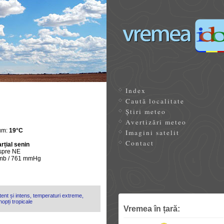
Index
Caută localitate
Știri meteo
Avertizări meteo
um:
19°C
Imagini satelit
Contact
rțial senin
spre NE
 mb / 761 mmHg
ent și intens, temperaturi extreme,
opți tropicale
Vremea în țară: