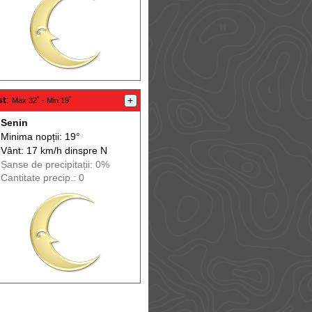
st
:
+
Max
:32˚ -
Min
:19˚
Senin
Minima nopții: 19°
Vânt: 17 km/h din
spre
N
Șanse de precip
itații
: 0%
Cantitate precip.: 0