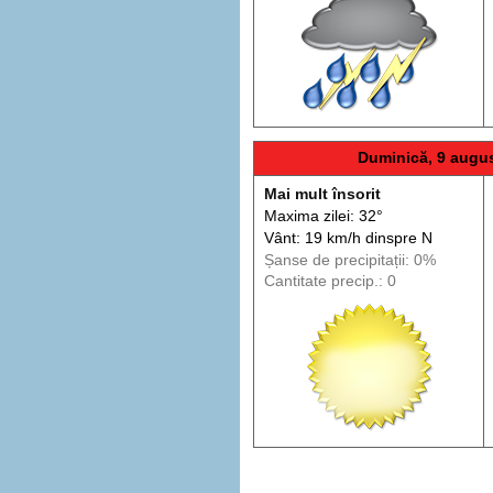
Duminică, 9 augu
Mai mult însorit
Maxima zilei: 32°
Vânt: 19 km/h din
spre
N
Șanse de precip
itații
: 0%
Cantitate precip.: 0