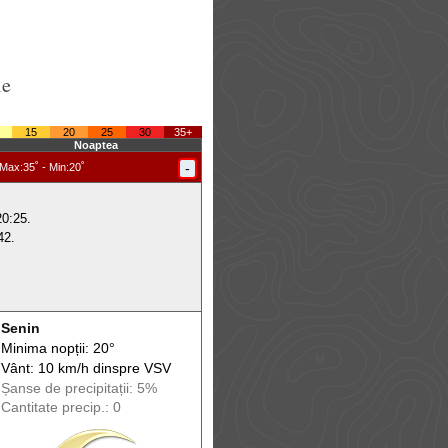
le
15
20
25
30
35+
Noaptea
-
Max
:35˚ -
Min
:20˚
20:25.
42.
Senin
Minima nopții: 20°
Vânt: 10 km/h din
spre
VSV
Șanse de precip
itații
: 5%
Cantitate precip.: 0