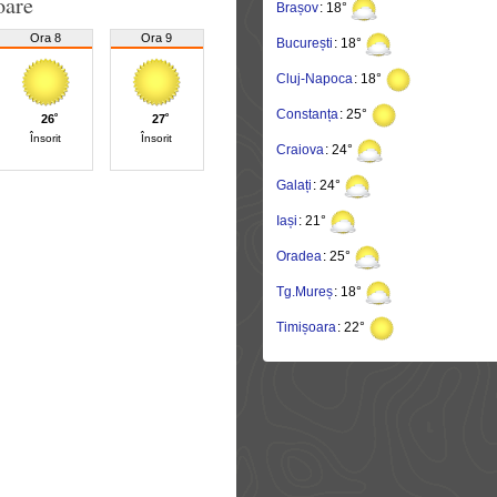
oare
Brașov
: 18°
Ora 8
Ora 9
București
: 18°
Cluj-Napoca
: 18°
Constanța
: 25°
26˚
27˚
Însorit
Însorit
Craiova
: 24°
Galați
: 24°
Iași
: 21°
Oradea
: 25°
Tg.Mureș
: 18°
Timișoara
: 22°