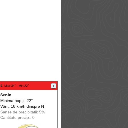
t
:
+
Max
:34˚ -
Min
:22˚
Senin
Minima nopții: 22°
Vânt: 18 km/h din
spre
N
Șanse de precip
itații
: 5%
Cantitate precip.: 0