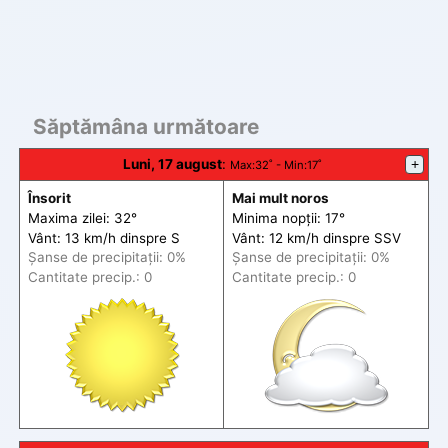
Săptămâna următoare
Luni, 17 august
:
+
Max
:32˚ -
Min
:17˚
Însorit
Mai mult noros
Maxima zilei: 32°
Minima nopții: 17°
Vânt: 13 km/h din
spre
S
Vânt: 12 km/h din
spre
SSV
Șanse de precip
itații
: 0%
Șanse de precip
itații
: 0%
Cantitate precip.: 0
Cantitate precip.: 0