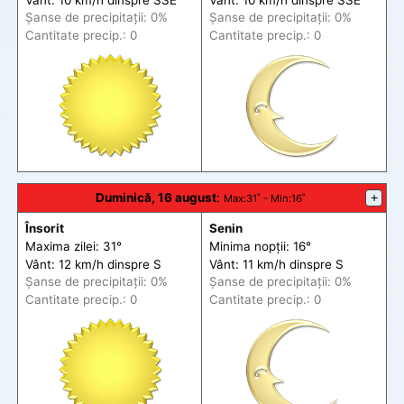
Șanse de precip
itații
: 0%
Șanse de precip
itații
: 0%
Cantitate precip.: 0
Cantitate precip.: 0
Duminică, 16 august
:
+
Max
:31˚ -
Min
:16˚
Însorit
Senin
Maxima zilei: 31°
Minima nopții: 16°
Vânt: 12 km/h din
spre
S
Vânt: 11 km/h din
spre
S
Șanse de precip
itații
: 0%
Șanse de precip
itații
: 0%
Cantitate precip.: 0
Cantitate precip.: 0