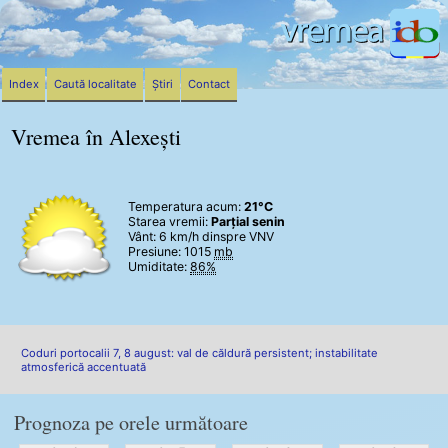
Index
Caută localitate
Știri
Contact
Vremea în Alexești
Temperatura acum:
21°C
Starea vremii:
Parțial senin
Vânt:
6 km/h
dinspre VNV
Presiune: 1015
mb
Umiditate:
86%
Coduri portocalii 7, 8 august: val de căldură persistent; instabilitate
atmosferică accentuată
Prognoza pe orele următoare