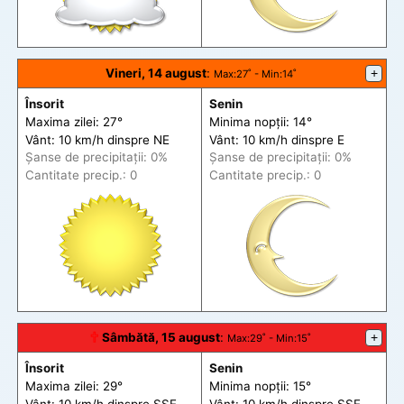
Vineri, 14 august
:
+
Max
:27˚ -
Min
:14˚
Însorit
Senin
Maxima zilei: 27°
Minima nopții: 14°
Vânt: 10 km/h din
spre
NE
Vânt: 10 km/h din
spre
E
Șanse de precip
itații
: 0%
Șanse de precip
itații
: 0%
Cantitate precip.: 0
Cantitate precip.: 0
🕆
Sâmbătă, 15 august
:
+
Max
:29˚ -
Min
:15˚
Însorit
Senin
Maxima zilei: 29°
Minima nopții: 15°
Vânt: 10 km/h din
spre
SSE
Vânt: 10 km/h din
spre
SSE