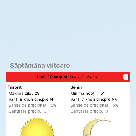
Săptămâna viitoare
Luni, 10 august
:
+
Max
:29˚ -
Min
:15˚
Însorit
Senin
Maxima zilei: 29°
Minima nopții: 15°
Vânt: 8 km/h din
spre
N
Vânt: 7 km/h din
spre
NV
Șanse de precip
itații
: 5%
Șanse de precip
itații
: 5%
Cantitate precip.: 0
Cantitate precip.: 0