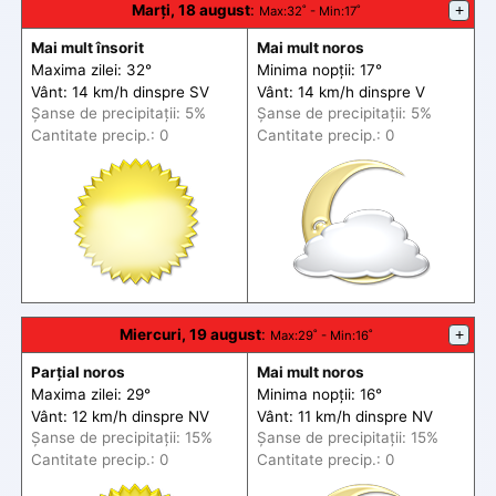
Marți, 18 august
:
+
Max
:32˚ -
Min
:17˚
Mai mult însorit
Mai mult noros
Maxima zilei: 32°
Minima nopții: 17°
Vânt: 14 km/h din
spre
SV
Vânt: 14 km/h din
spre
V
Șanse de precip
itații
: 5%
Șanse de precip
itații
: 5%
Cantitate precip.: 0
Cantitate precip.: 0
Miercuri, 19 august
:
+
Max
:29˚ -
Min
:16˚
Parțial noros
Mai mult noros
Maxima zilei: 29°
Minima nopții: 16°
Vânt: 12 km/h din
spre
NV
Vânt: 11 km/h din
spre
NV
Șanse de precip
itații
: 15%
Șanse de precip
itații
: 15%
Cantitate precip.: 0
Cantitate precip.: 0