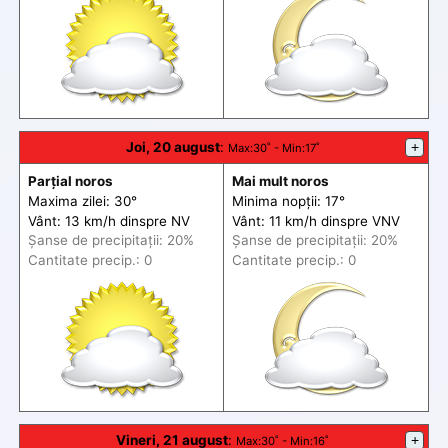
Joi, 20 august
:
+
Max
:30˚ -
Min
:17˚
Parțial noros
Mai mult noros
Maxima zilei: 30°
Minima nopții: 17°
Vânt: 13 km/h din
spre
NV
Vânt: 11 km/h din
spre
VNV
Șanse de precip
itații
: 20%
Șanse de precip
itații
: 20%
Cantitate precip.: 0
Cantitate precip.: 0
Vineri, 21 august
:
+
Max
:30˚ -
Min
:16˚