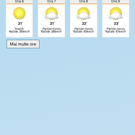
Ora 6
Ora 7
Ora 8
Ora 9
21˚
21˚
22˚
23˚
Însorit
Parțial noros
Parțial noros
Parțial noros
Rafale 36km/h
Rafale 38km/h
Rafale 40km/h
Rafale 41km/h
Mai multe ore