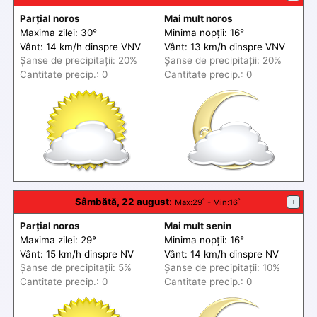
Parțial noros
Mai mult noros
Maxima zilei: 30°
Minima nopții: 16°
Vânt: 14 km/h din
spre
VNV
Vânt: 13 km/h din
spre
VNV
Șanse de precip
itații
: 20%
Șanse de precip
itații
: 20%
Cantitate precip.: 0
Cantitate precip.: 0
Sâmbătă, 22 august
:
+
Max
:29˚ -
Min
:16˚
Parțial noros
Mai mult senin
Maxima zilei: 29°
Minima nopții: 16°
Vânt: 15 km/h din
spre
NV
Vânt: 14 km/h din
spre
NV
Șanse de precip
itații
: 5%
Șanse de precip
itații
: 10%
Cantitate precip.: 0
Cantitate precip.: 0