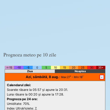
Prognoza meteo pe 10 zile
<-15
-10
-5
0
5
10
15
20
25
30
35+
Ziua
Noaptea
Azi, sâmbătă, 8 aug.
:
-
Max
:27˚ -
Min
:18˚
Calendarul zilei:
Soarele răsare la 05:57 și apune la 20:31.
Luna răsare la 00:20 și apune la 17:28.
Prognoza pe 24 ore:
Umiditate: 70%.
Index UltraViolete:
7.