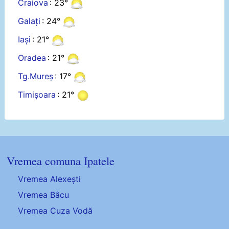
Craiova
: 23°
Galați
: 24°
Iași
: 21°
Oradea
: 21°
Tg.Mureș
: 17°
Timișoara
: 21°
Vremea comuna Ipatele
Vremea Alexești
Vremea Bâcu
Vremea Cuza Vodă