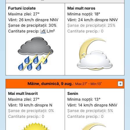
Furtuni izolate
Mai mult noros
Maxima zilei: 27°
Minima nopții: 18°
Vânt: 26 km/h din
spre
NNV
Vânt: 24 km/h din
spre
NNV
Șanse de precip
itații
: 30%
Șanse de precip
itații
: 25%
Cantitate precip:
‹1
L/m²
Cantitate precip.: 0
Mâine, duminică, 9 aug.
:
+
Max
:27˚ -
Min
:13˚
Mai mult însorit
Senin
Maxima zilei: 27°
Minima nopții: 13°
Vânt: 19 km/h din
spre
N
Vânt: 14 km/h din
spre
NNV
Șanse de precip
itații
: 0%
Șanse de precip
itații
: 5%
Cantitate precip.: 0
Cantitate precip.: 0