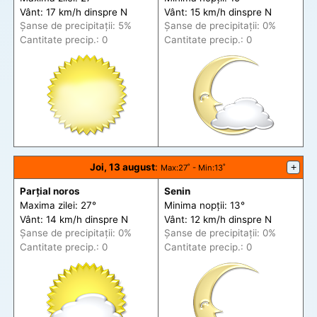
Vânt: 17 km/h din
spre
N
Vânt: 15 km/h din
spre
N
Șanse de precip
itații
: 5%
Șanse de precip
itații
: 0%
Cantitate precip.: 0
Cantitate precip.: 0
Joi, 13 august
:
+
Max
:27˚ -
Min
:13˚
Parțial noros
Senin
Maxima zilei: 27°
Minima nopții: 13°
Vânt: 14 km/h din
spre
N
Vânt: 12 km/h din
spre
N
Șanse de precip
itații
: 0%
Șanse de precip
itații
: 0%
Cantitate precip.: 0
Cantitate precip.: 0