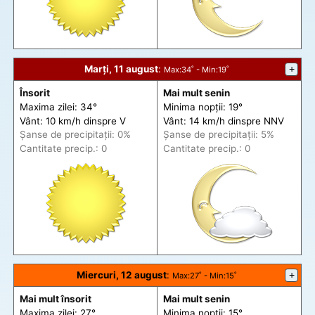
Marți, 11 august
:
+
Max
:34˚ -
Min
:19˚
Însorit
Mai mult senin
Maxima zilei: 34°
Minima nopții: 19°
Vânt: 10 km/h din
spre
V
Vânt: 14 km/h din
spre
NNV
Șanse de precip
itații
: 0%
Șanse de precip
itații
: 5%
Cantitate precip.: 0
Cantitate precip.: 0
Miercuri, 12 august
:
+
Max
:27˚ -
Min
:15˚
Mai mult însorit
Mai mult senin
Maxima zilei: 27°
Minima nopții: 15°