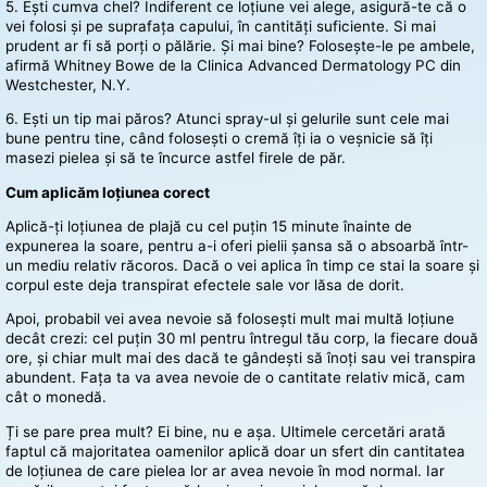
5. Ești cumva chel? Indiferent ce loțiune vei alege, asigură-te că o
vei folosi și pe suprafața capului, în cantități suficiente. Si mai
prudent ar fi să porți o pălărie. Și mai bine? Folosește-le pe ambele,
afirmă Whitney Bowe de la Clinica Advanced Dermatology PC din
Westchester, N.Y.
6. Ești un tip mai păros? Atunci spray-ul și gelurile sunt cele mai
bune pentru tine, când folosești o cremă îți ia o veșnicie să îți
masezi pielea și să te încurce astfel firele de păr.
Cum aplicăm loțiunea corect
Aplică-ți loțiunea de plajă cu cel puțin 15 minute înainte de
expunerea la soare, pentru a-i oferi pielii șansa să o absoarbă într-
un mediu relativ răcoros. Dacă o vei aplica în timp ce stai la soare și
corpul este deja transpirat efectele sale vor lăsa de dorit.
Apoi, probabil vei avea nevoie să folosești mult mai multă loțiune
decât crezi: cel puțin 30 ml pentru întregul tău corp, la fiecare două
ore, și chiar mult mai des dacă te gândești să înoți sau vei transpira
abundent. Fața ta va avea nevoie de o cantitate relativ mică, cam
cât o monedă.
Ți se pare prea mult? Ei bine, nu e așa. Ultimele cercetări arată
faptul că majoritatea oamenilor aplică doar un sfert din cantitatea
de loțiunea de care pielea lor ar avea nevoie în mod normal. Iar