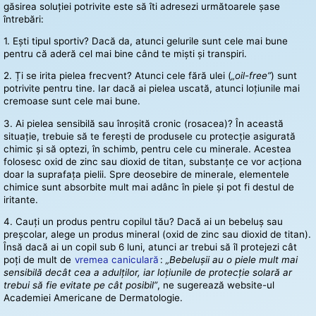
găsirea soluției potrivite este să îti adresezi următoarele șase
întrebări:
1. Ești tipul sportiv? Dacă da, atunci gelurile sunt cele mai bune
pentru că aderă cel mai bine când te miști și transpiri.
2. Ți se irita pielea frecvent? Atunci cele fără ulei (
„oil-free”
) sunt
potrivite pentru tine. Iar dacă ai pielea uscată, atunci loțiunile mai
cremoase sunt cele mai bune.
3. Ai pielea sensibilă sau înroșită cronic (rosacea)? În această
situație, trebuie să te ferești de produsele cu protecție asigurată
chimic și să optezi, în schimb, pentru cele cu minerale. Acestea
folosesc oxid de zinc sau dioxid de titan, substanțe ce vor acționa
doar la suprafața pielii. Spre deosebire de minerale, elementele
chimice sunt absorbite mult mai adânc în piele și pot fi destul de
iritante.
4. Cauți un produs pentru copilul tău? Dacă ai un bebeluș sau
preșcolar, alege un produs mineral (oxid de zinc sau dioxid de titan).
Însă dacă ai un copil sub 6 luni, atunci ar trebui să îl protejezi cât
poți de mult de
vremea caniculară
:
„Bebelușii au o piele mult mai
sensibilă decât cea a adulților, iar loțiunile de protecție solară ar
trebui să fie evitate pe cât posibil”
, ne sugerează website-ul
Academiei Americane de Dermatologie.