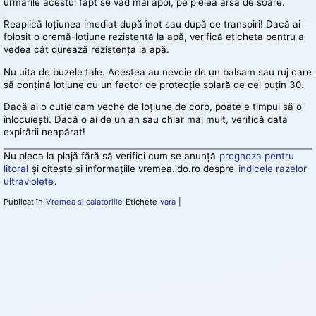
urmările acestui fapt se văd mai apoi, pe pielea arsă de soare.
Reaplică loțiunea imediat după înot sau după ce transpiri! Dacă ai
folosit o cremă-loțiune rezistentă la apă, verifică eticheta pentru a
vedea cât durează rezistența la apă.
Nu uita de buzele tale. Acestea au nevoie de un balsam sau ruj care
să conțină loțiune cu un factor de protecție solară de cel puțin 30.
Dacă ai o cutie cam veche de loțiune de corp, poate e timpul să o
înlocuiești. Dacă o ai de un an sau chiar mai mult, verifică data
expirării neapărat!
Nu pleca la plajă fără să verifici cum se anunță
prognoza pentru
litoral
și citește și informațiile vremea.ido.ro despre
indicele razelor
ultraviolete
.
Publicat în
Vremea si calatoriile
Etichete
vara
|