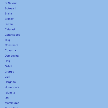
B. Nasaud
Botosani
Braila
Brasov
Buzau
Calarasi
Caransebes
Cluj
Constanta
Covasna
Dambovita
Dolj
Galati
Giurgiu
Gorj
Harghita
Hunedoara
Ialomita
Iasi
Maramures