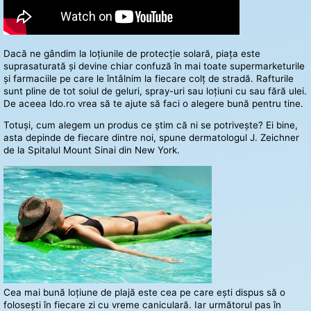
Dacă ne gândim la loțiunile de protecție solară, piața este
suprasaturată și devine chiar confuză în mai toate supermarketurile
și farmaciile pe care le întâlnim la fiecare colț de stradă. Rafturile
sunt pline de tot soiul de geluri, spray-uri sau loțiuni cu sau fără ulei.
De aceea Ido.ro vrea să te ajute să faci o alegere bună pentru tine.
Totuși, cum alegem un produs ce știm că ni se potrivește? Ei bine,
asta depinde de fiecare dintre noi, spune dermatologul J. Zeichner
de la Spitalul Mount Sinai din New York.
Cea mai bună loțiune de plajă este cea pe care ești dispus să o
folosești în fiecare zi cu vreme caniculară. Iar următorul pas în